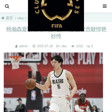
首页
首页
nba
文章正文
nba
杨瀚森夏联场均10分5板2.3帽 屡次贡献惊艳
妙传
英超
意甲
admin
2025-07-18
nba
1010
0
法甲
德甲
西甲
欧冠
关于我们