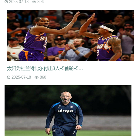
2025-07-18
894
太阳为杜兰特比尔付出3人+5首轮+5互换 如今全部离开
2025-07-18
860