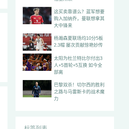
这买卖靠谱么？蓝军想要
购入加纳乔，曼联想拿其
大中锋来
杨瀚森夏联场均10分5板
2.3帽 屡次贡献惊艳妙传
太阳为杜兰特比尔付出3
人+5首轮+5互换 如今全
部离
巴黎双杀！切尔西的胜利
之路与马雷斯卡的战术魔
力
标签列表