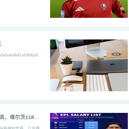
光
05a9ebde9641e5806a081e008cdbc3.jpeg"/
英超本次夏窗新援年薪：赖因德斯1390万欧最高，维尔茨1180万第二
部分新援的年薪，以及跟