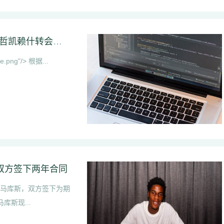
阿森纳8000万欧元报价遭拒，葡体寸步不让，哲凯赖什转会基本泡汤！
age.png"/˃ 根据...
双方签下两年合同
-马库斯，双方签下为期
斯现...