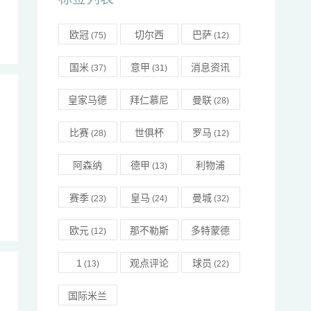
欧冠
切尔西
巴萨
(75)
(12)
(31)
国米
意甲
消息资讯
(37)
(31)
(87)
皇家马德
拜仁慕尼
曼联
(28)
里
黑
(12)
(12)
比赛
世俱杯
罗马
(28)
(12)
(33)
阿森纳
德甲
利物浦
(13)
(28)
(22)
赛季
皇马
曼城
(23)
(24)
(32)
欧元
那不勒斯
多特蒙德
(12)
(12)
(14)
1
观点评论
球员
(13)
(22)
(15)
国际米兰