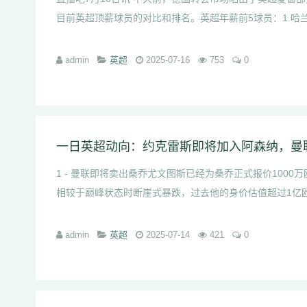
目前英超顶薪球员的对比和排名。英超年薪前5球员：1.哈兰德
admin
英超
2025-07-16
753
0
1 - 曼联即将卖出桑乔尤文图斯已经为桑乔正式报价1000
相较于巅峰状态时断崖式暴跌，过去他的身价估值超过1亿欧元
admin
英超
2025-07-14
421
0