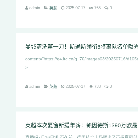
admin
英超
2025-07-17
765
0
曼城清洗第一刀！斯通斯领衔6将离队名单曝
content="https://q4.itc.cn/q_70/images03/20250716/d1
˃...
admin
英超
2025-07-17
738
0
直播吧7月16日讯 不久前，德国转会市场晒出了英超夏窗