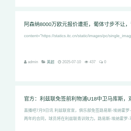
content="https://statics.itc.cn/static/images/pc/single_im
admin
英超
2025-07-10
437
0
官方：利兹联免签前利物浦U18中卫马库斯，
直播吧7月9日讯 利兹联官宣，俱乐部免签路易斯-埃纳霍罗
两年的合同，球员将在利兹联青训效力。路易斯-埃纳霍罗-马库