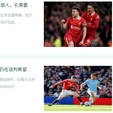
5000万欧想买努涅斯？利物浦秒拒！7500万才放人，孔蒂要急眼了？
！红军态度明确：低于
开低走。...
镜报：那不勒斯欲4500万镑签加纳乔，和曼联仍在谈判希望达成协议
边锋加纳乔，后者与主帅
00万...