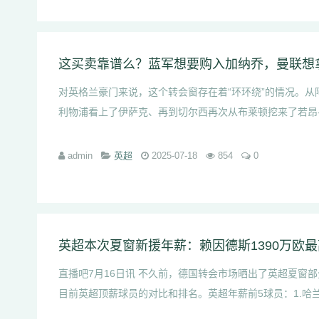
对英格兰豪门来说，这个转会窗存在着“环环绕”的情况。从
利物浦看上了伊萨克、再到切尔西再次从布莱顿挖来了若昂-佩
admin
英超
2025-07-18
854
0
直播吧7月16日讯 不久前，德国转会市场晒出了英超夏窗
目前英超顶薪球员的对比和排名。英超年薪前5球员：1.哈兰德