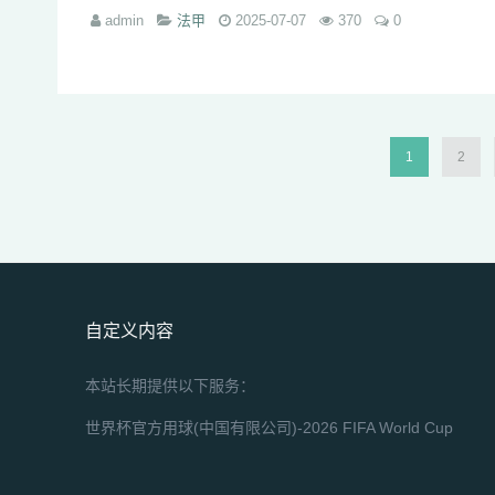
admin
法甲
2025-07-07
370
0
1
2
自定义内容
本站长期提供以下服务：
世界杯官方用球(中国有限公司)-2026 FIFA World Cup