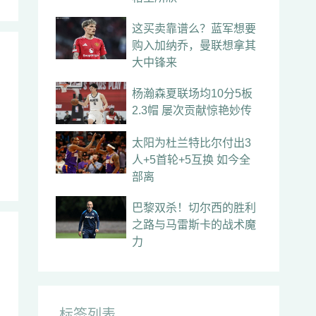
这买卖靠谱么？蓝军想要
购入加纳乔，曼联想拿其
大中锋来
杨瀚森夏联场均10分5板
2.3帽 屡次贡献惊艳妙传
太阳为杜兰特比尔付出3
人+5首轮+5互换 如今全
部离
巴黎双杀！切尔西的胜利
之路与马雷斯卡的战术魔
力
标签列表