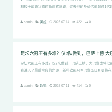
相较于巅峰状态时断崖式暴跌，过去他的身价估值超过1亿欧元
admin
英超
2025-07-14
422
0
足坛六冠王有多难？仅2队做到，巴萨上榜，大巴黎或将七
赛进入了最后阶段的角逐，新科欧冠冠军巴黎圣日耳曼将在决
admin
欧冠
2025-07-11
414
0