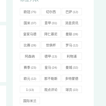
欧冠
切尔西
巴萨
(75)
(12)
(31)
国米
意甲
消息资讯
(37)
(31)
(87)
皇家马德
拜仁慕尼
曼联
(28)
里
黑
(12)
(12)
比赛
世俱杯
罗马
(28)
(12)
(33)
阿森纳
德甲
利物浦
(13)
(28)
(22)
赛季
皇马
曼城
(23)
(24)
(32)
欧元
那不勒斯
多特蒙德
(12)
(12)
(14)
1
观点评论
球员
(13)
(22)
(15)
国际米兰