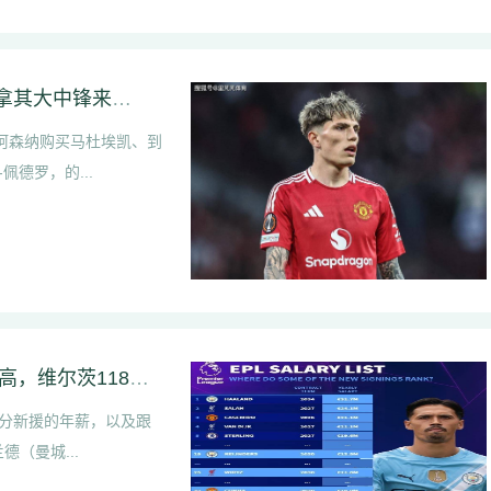
这买卖靠谱么？蓝军想要购入加纳乔，曼联想拿其大中锋来互换
阿森纳购买马杜埃凯、到
德罗，的...
英超本次夏窗新援年薪：赖因德斯1390万欧最高，维尔茨1180万第二
部分新援的年薪，以及跟
（曼城...