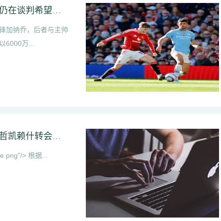
镜报：那不勒斯欲4500万镑签加纳乔，和曼联仍在谈判希望达成协议
边锋加纳乔，后者与主帅
00万...
阿森纳8000万欧元报价遭拒，葡体寸步不让，哲凯赖什转会基本泡汤！
age.png"/˃ 根据...