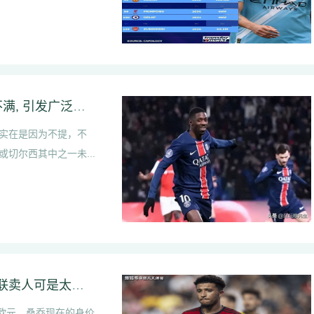
大巴黎切尔西会师世俱杯决赛, 引发全球群体不满, 引发广泛争议
实在是因为不提，不
切尔西其中之一未...
一日英超动向：约克雷斯即将加入阿森纳，曼联卖人可是太难了
万欧元。桑乔现在的身价