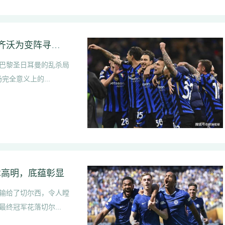
国米竞技失败的三大启示，管理层已经行动！齐沃为变阵寻前腰
巴黎圣日耳曼的乱杀局
全意义上的...
术高明，底蕴彰显
输给了切尔西，令人瞠
终冠军花落切尔...