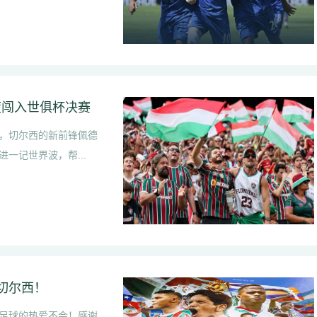
度闯入世俱杯决赛
，切尔西的新前锋佩德
一记世界波，帮...
切尔西！
足球的热爱不会！感谢