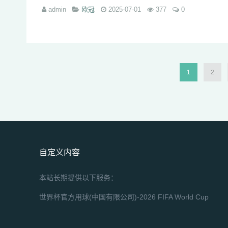
admin
欧冠
2025-07-01
377
0
1
2
自定义内容
本站长期提供以下服务：
世界杯官方用球(中国有限公司)-2026 FIFA World Cup