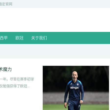
指定官网
西甲
欧冠
关于我们
术魔力
一年。尽管在赛季初球
勉强获得了欧冠...