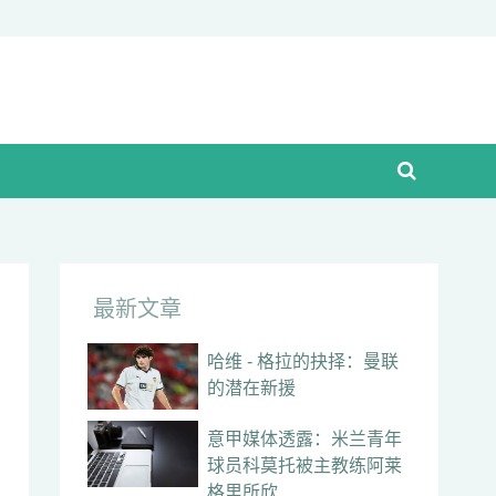
最新文章
哈维 - 格拉的抉择：曼联
的潜在新援
意甲媒体透露：米兰青年
球员科莫托被主教练阿莱
格里所欣