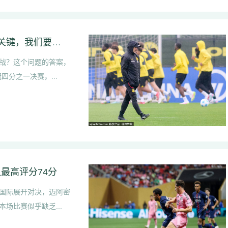
多特蒙德挑战皇马！巴西新星揭秘：阿隆索是关键，我们要创造奇迹
战？这个问题的答案，
分之一决赛，...
最高评分74分
国际展开对决，迈阿密
场比赛似乎缺乏...