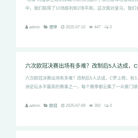
中，我们取得了10场胜利和2场平局，这次面对皇马，我们充
admin
德甲
2025-07-10
447
0
六次欧冠决赛出场有多难？改制后5人达成，C罗上榜，有
洲足坛水平最高的赛事之一，每个赛季都云集了一众豪门球队
admin
欧冠
2025-07-09
392
0