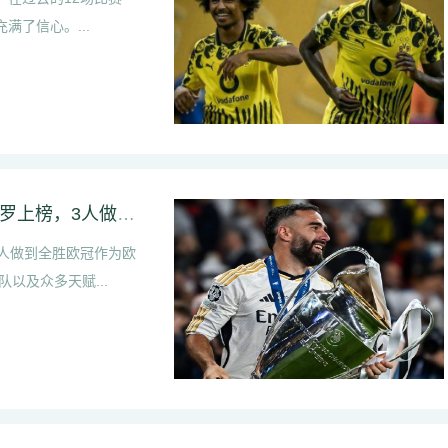
满了信心。...
六次欧冠决赛出场有多难？改制后5人达成，C罗上榜，3人做到全胜
3人做到全胜欧冠作为欧
以及众多天赋...