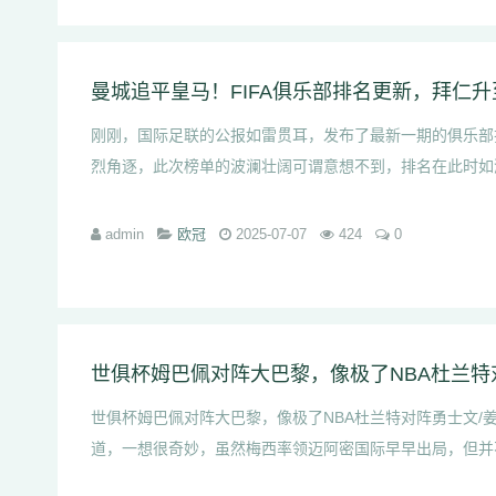
刚刚，国际足联的公报如雷贯耳，发布了最新一期的俱乐部
烈角逐，此次榜单的波澜壮阔可谓意想不到，排名在此时如潮
admin
欧冠
2025-07-07
424
0
世俱杯姆巴佩对阵大巴黎，像极了NBA杜兰特
世俱杯姆巴佩对阵大巴黎，像极了NBA杜兰特对阵勇士文/
道，一想很奇妙，虽然梅西率领迈阿密国际早早出局，但并不